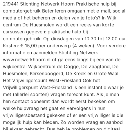
219441 Stichting Netwerk Hoorn Praktische hulp bij
computergebruik Beter leren omgaan met e-mail, social
media of het beheren en delen van je foto’s? In Wijk­
centrum De Huesmolen wordt een reeks van korte
cursussen gegeven: praktische hulp bij
computergebruik. Op dinsdagen van 10.30 tot 12.00 uur.
Kosten: € 15,00 per onderwerp (4 weken). Voor verdere
informatie en aanmelden Stichting Netwerk
www.netwerkhoorn.nl of ga eens langs bij een van de
wijkcentra: Wijkcentrum de Cogge, De Zaagtand, De
Huesmolen, Kersenboogerd, De Kreek en Grote Waal.
Het Vrijwilligerspunt West-Friesland Ook het
Vrijwilligerspunt West-Friesland is een instantie waar je
met (allerlei soorten) vragen terecht kunt. Als je men
hen contact opneemt dan wordt eerst bekeken om
welke hulpvraag het gaat en vervolgens in hun
vrijwilligersbestand gekeken of er een vrij­williger is die
mogelijk hulp kan bieden. Zo worden vraag en aanbod
bij elkaar gebracht. Dus heb je problemen op digitaal