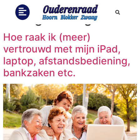
Categorie:
Algemeen
Hoe raak ik (meer)
vertrouwd met mijn iPad,
laptop, afstandsbediening,
bankzaken etc.