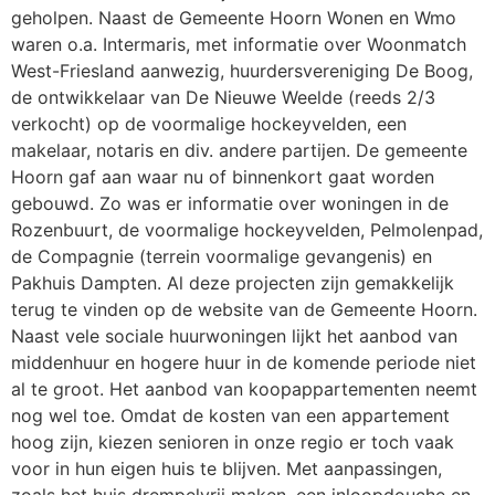
geholpen. Naast de Gemeente Hoorn Wonen en Wmo
waren o.a. Intermaris, met informatie over Woonmatch
West-Friesland aanwezig, huurders­vereniging De Boog,
de ontwikkelaar van De Nieuwe Weelde (reeds 2/3
verkocht) op de voormalige hockeyvelden, een
makelaar, notaris en div. andere partijen. De gemeente
Hoorn gaf aan waar nu of binnenkort gaat worden
gebouwd. Zo was er informatie over woningen in de
Rozenbuurt, de voormalige hockeyvelden, Pelmolenpad,
de Compagnie (terrein voormalige gevangenis) en
Pakhuis Dampten. Al deze projecten zijn gemakkelijk
terug te vinden op de website van de Gemeente Hoorn.
Naast vele sociale huurwoningen lijkt het aanbod van
middenhuur en hogere huur in de komende periode niet
al te groot. Het aanbod van koopappartementen neemt
nog wel toe. Omdat de kosten van een appartement
hoog zijn, kiezen senioren in onze regio er toch vaak
voor in hun eigen huis te blijven. Met aanpassingen,
zoals het huis drempelvrij maken, een inloopdouche en