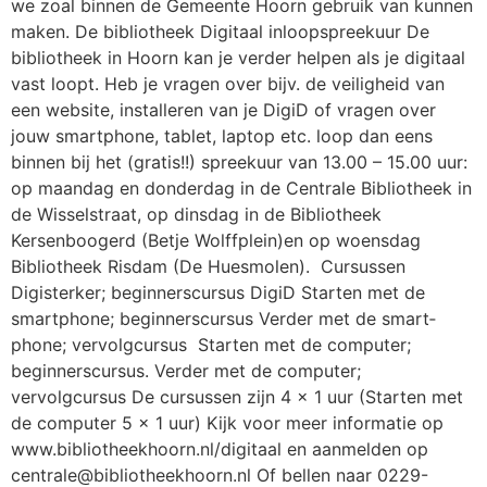
we zoal binnen de Gemeente Hoorn gebruik van kunnen
maken. De bibliotheek Digitaal inloopspreekuur De
bibliotheek in Hoorn kan je verder helpen als je digitaal
vast loopt. Heb je vragen over bijv. de veiligheid van
een website, installeren van je DigiD of vragen over
jouw smartphone, tablet, laptop etc. loop dan eens
binnen bij het (gratis!!) spreekuur van 13.00 – 15.00 uur:
op maandag en donderdag in de Centrale Bibliotheek in
de Wisselstraat, op dinsdag in de Bibliotheek
Kersenboogerd (Betje Wolffplein)en op woensdag
Bibliotheek Risdam (De Huesmolen). Cursussen
Digisterker; beginners­cursus DigiD Starten met de
smart­phone; beginners­cursus Verder met de smart­
phone; vervolg­cursus Starten met de computer;
beginners­cursus. Verder met de computer;
vervolgcursus De cursussen zijn 4 x 1 uur (Starten met
de computer 5 x 1 uur) Kijk voor meer informatie op
www.bibliotheekhoorn.nl/digitaal en aanmelden op
centrale@bibliotheekhoorn.nl Of bellen naar 0229-