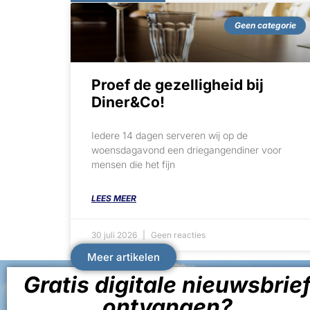
Geen categorie
Proef de gezelligheid bij
Diner&Co!
Iedere 14 dagen serveren wij op de
woensdagavond een driegangendiner voor
mensen die het fijn
LEES MEER
30 juli 2026
Geen reacties
Meer artikelen
Gratis digitale nieuwsbrie
ontvangen?