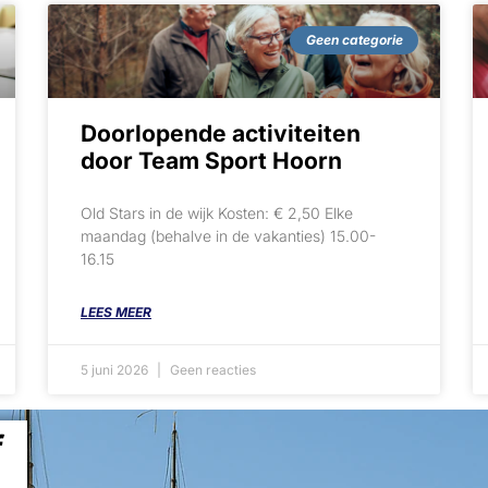
Geen categorie
Doorlopende activiteiten
door Team Sport Hoorn
Old Stars in de wijk Kosten: € 2,50 Elke
maandag (behalve in de vakanties) 15.00-
16.15
LEES MEER
5 juni 2026
Geen reacties
f